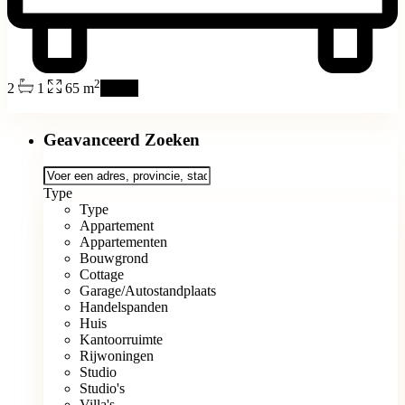
2
2
1
65 m
details
Geavanceerd Zoeken
Type
Type
Appartement
Appartementen
Bouwgrond
Cottage
Garage/Autostandplaats
Handelspanden
Huis
Kantoorruimte
Rijwoningen
Studio
Studio's
Villa's