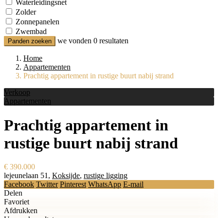
Waterleidingsnet
Zolder
Zonnepanelen
Zwembad
we vonden
0
resultaten
Panden zoeken
Home
Appartementen
Prachtig appartement in rustige buurt nabij strand
Verkoop
Appartementen
Prachtig appartement in
rustige buurt nabij strand
€ 390.000
lejeunelaan 51,
Koksijde
,
rustige ligging
Facebook
Twitter
Pinterest
WhatsApp
E-mail
Delen
Favoriet
Afdrukken