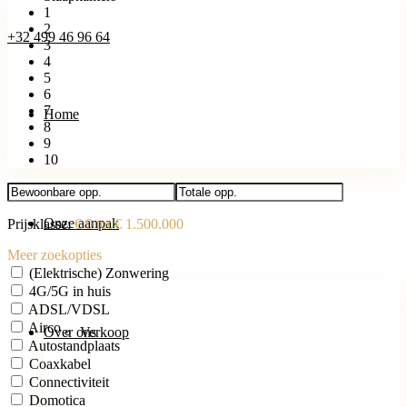
1
2
+32 499 46 96 64
3
4
5
6
7
Home
8
9
10
Onze aanpak
Prijsklasse:
€ 0 tot € 1.500.000
Meer zoekopties
(Elektrische) Zonwering
4G/5G in huis
ADSL/VDSL
Airco
Over ons
Verkoop
Autostandplaats
Coaxkabel
Connectiviteit
Domotica