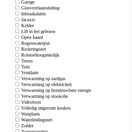
Garage
Glasvezelaansluiting
Inbraakalarm
Jacuzzi
Kelder
Lift in het gebouw
Open haard
Regenwaterput
Rioleringsnet
Rolstoeltoegankelijk
Terras
Tuin
Ventilatie
Verwarming op aardgas
Verwarming op elektriciteit
Verwarming op hernieuwbare energie
Verwarming op stookolie
Videofoon
Volledig uitgeruste keuken
Wasplaats
Waterleidingsnet
Zolder
Zonnepanelen