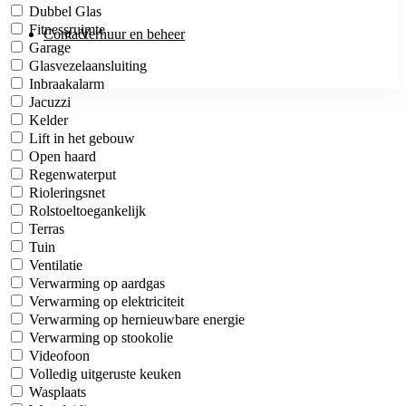
Dubbel Glas
Fitnessruimte
Contact
Verhuur en beheer
Garage
Glasvezelaansluiting
Inbraakalarm
Jacuzzi
Kelder
Lift in het gebouw
Open haard
Regenwaterput
Rioleringsnet
Rolstoeltoegankelijk
Terras
Tuin
Ventilatie
Verwarming op aardgas
Verwarming op elektriciteit
Verwarming op hernieuwbare energie
Verwarming op stookolie
Videofoon
Volledig uitgeruste keuken
Wasplaats