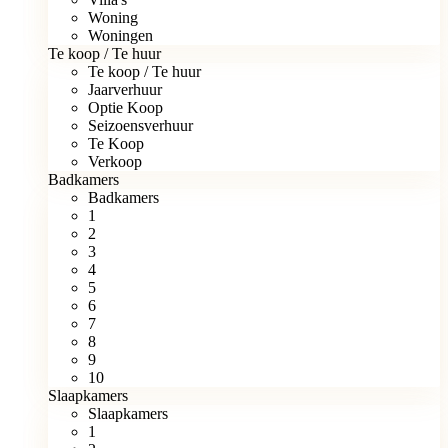
Woning
Woningen
Te koop / Te huur
Te koop / Te huur
Jaarverhuur
Optie Koop
Seizoensverhuur
Te Koop
Verkoop
Badkamers
Badkamers
1
2
3
4
5
6
7
8
9
10
Slaapkamers
Slaapkamers
1