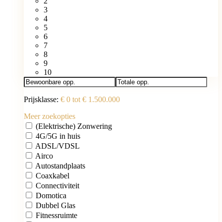
2
3
4
5
6
7
8
9
10
Prijsklasse:
€ 0 tot € 1.500.000
Meer zoekopties
(Elektrische) Zonwering
4G/5G in huis
ADSL/VDSL
Airco
Autostandplaats
Coaxkabel
Connectiviteit
Domotica
Dubbel Glas
Fitnessruimte