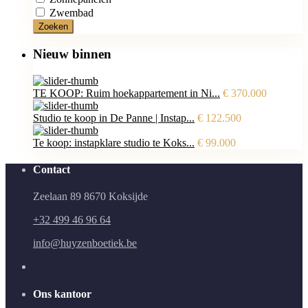
Zwembad
Zoeken
Nieuw binnen
TE KOOP: Ruim hoekappartement in Ni...
€ 370.000
Studio te koop in De Panne | Instap...
€ 122.500
Te koop: instapklare studio te Koks...
€ 99.000
Contact
Zeelaan 89 8670 Koksijde
+32 499 46 96 64
info@huyzenboetiek.be
Ons kantoor