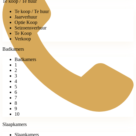
Te koop / Te huur
Te koop / Te huur
Jaarverhuur
Optie Koop
Seizoensverhuur
Te Koop
Verkoop
Badkamers
Badkamers
1
2
3
4
5
6
7
8
9
10
Slaapkamers
Slaapkamers