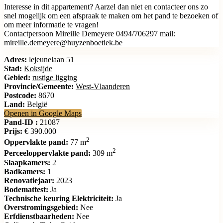
Interesse in dit appartement? Aarzel dan niet en contacteer ons zo
snel mogelijk om een afspraak te maken om het pand te bezoeken of
om meer informatie te vragen!
Contactpersoon Mireille Demeyere 0494/706297 mail:
mireille.demeyere@huyzenboetiek.be
Adres:
lejeunelaan 51
Stad:
Koksijde
Gebied:
rustige ligging
Provincie/Gemeente:
West-Vlaanderen
Postcode:
8670
Land:
België
Openen in Google Maps
Pand-ID :
21087
Prijs:
€ 390.000
2
Oppervlakte pand:
77 m
2
Perceeloppervlakte pand:
309 m
Slaapkamers:
2
Badkamers:
1
Renovatiejaar:
2023
Bodemattest:
Ja
Technische keuring Elektriciteit:
Ja
Overstromingsgebied:
Nee
Erfdienstbaarheden:
Nee